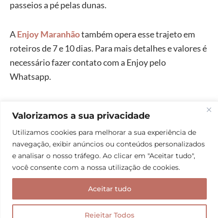
passeios a pé pelas dunas.
A
Enjoy Maranhão
também opera esse trajeto em
roteiros de 7 e 10 dias. Para mais detalhes e valores é
necessário fazer contato com a Enjoy pelo
Whatsapp.
Já na
Taguatur
, um pacote desses sai a partir de
Valorizamos a sua privacidade
R$7.520,00 por pessoa (sem hospedagem). Caso
Utilizamos cookies para melhorar a sua experiência de
você deseje incluir hospedagem, será necessário
navegação, exibir anúncios ou conteúdos personalizados
entrar em contato com agência para fazer uma
e analisar o nosso tráfego. Ao clicar em "Aceitar tudo",
cotação. Não deixe de informar o número de pessoas
você consente com a nossa utilização de cookies.
que irão com você para melhorar o preço.
Aceitar tudo
Já a São Paulo Ecoturismo nos enviou um orçamento
Rejeitar Todos