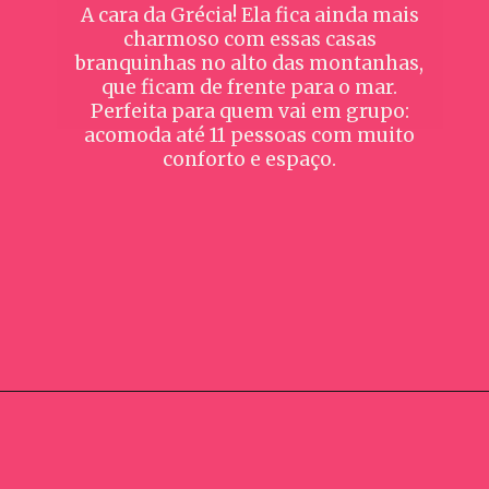
A cara da Grécia! Ela fica ainda mais
charmoso com essas casas
branquinhas no alto das montanhas,
que ficam de frente para o mar.
Perfeita para quem vai em grupo:
acomoda até 11 pessoas com muito
conforto e espaço.
Opening
https://www.booking.com/hotel/br/casa-mar-da-grecia.pt-br.html?aid=391129;label=webstories