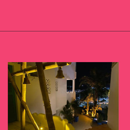
Opening
https://www.booking.com/hotel/br/pousada-caminho-do-sol.pt-br.html?aid=391129;label=webstories