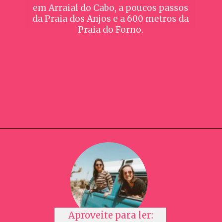
em Arraial do Cabo, a poucos passos
da Praia dos Anjos e a 600 metros da
Praia do Forno.
Opening
https://www.booking.com/hotel/br/orlanova-boutique.pt-br.html?aid=391129
Aproveite para ler: