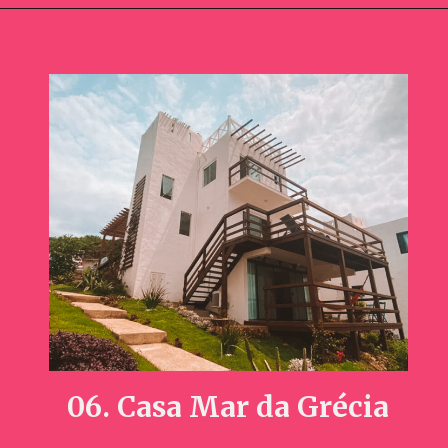
Opening
https://www.booking.com/hotel/br/capitao-pousada.pt-br.html?aid=391129;label=webstories
06. C
asa Mar da Grécia