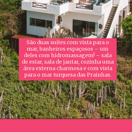
São duas suítes com vista para o
mar, banheiros espaçosos – um
deles com hidromassagem! – sala
de estar, sala de jantar, cozinha uma
área externa charmosa e com vista
para o mar turquesa das Prainhas.
Opening
https://www.booking.com/hotel/br/casa-do-pontal-oficial-arraial-do-cabo.pt-br.html?aid=391129;label=webstories