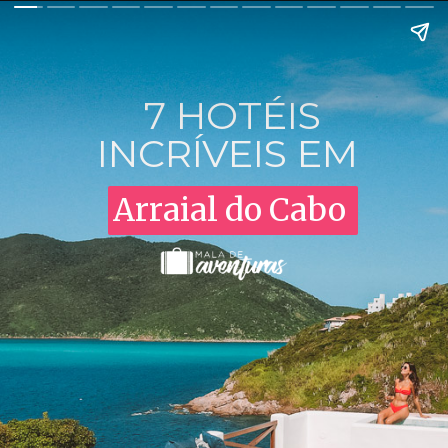
7 HOTÉIS
INCRÍVEIS EM
Arraial do Cabo
Arraial do Cabo