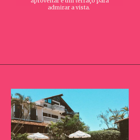
aproveitar e um terraço para
admirar a vista.
Opening
https://www.booking.com/hotel/br/mediterranee.pt-br.html?aid=391129;label=webstories