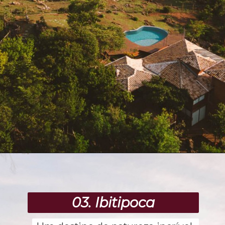
Opening
https://www.booking.com/hotel/br/sitio-jatoba-47-lapinha-da-serra.pt-br.html?aid=391129&label=webstory
03. Ibitipoca