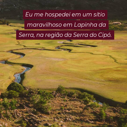
Eu me hospedei em um sítio
Eu me hospedei em um sítio
maravilhoso em Lapinha da
maravilhoso em Lapinha da
Serra, na região da Serra do Cipó.
Serra, na região da Serra do Cipó.