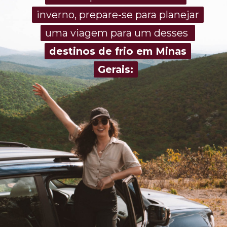
inverno, prepare-se para planejar
inverno, prepare-se para planejar
uma viagem para um desses
destinos de frio em Minas
destinos de frio em Minas
Gerais:
Gerais: