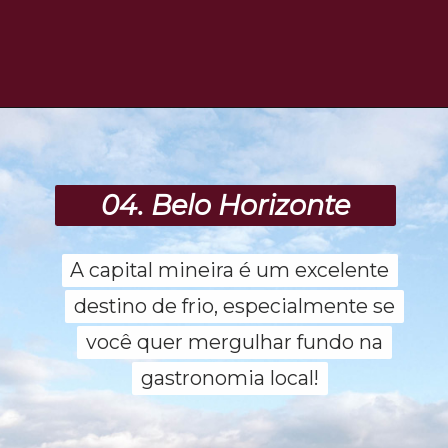
Opening
https://www.maladeaventuras.com/pousadas-em-ibitipoca/
04. Belo Horizonte
A capital mineira é um excelente
A capital mineira é um excelente
destino de frio, especialmente se
destino de frio, especialmente se
você quer mergulhar fundo na
você quer mergulhar fundo na
gastronomia local!
gastronomia local!