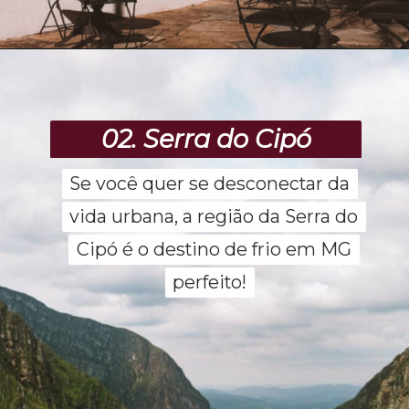
Opening
https://www.maladeaventuras.com/pousadas-em-ouro-preto/
02. Serra do Cipó
Se você quer se desconectar da
Se você quer se desconectar da
vida urbana, a região da Serra do
vida urbana, a região da Serra do
Cipó é o destino de frio em MG
Cipó é o destino de frio em MG
perfeito!
perfeito!