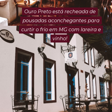
Ouro Preto está recheada de
Ouro Preto está recheada de
pousadas aconchegantes para
pousadas aconchegantes para
curtir o frio em MG com lareira e
curtir o frio em MG com lareira e
vinho!
vinho!