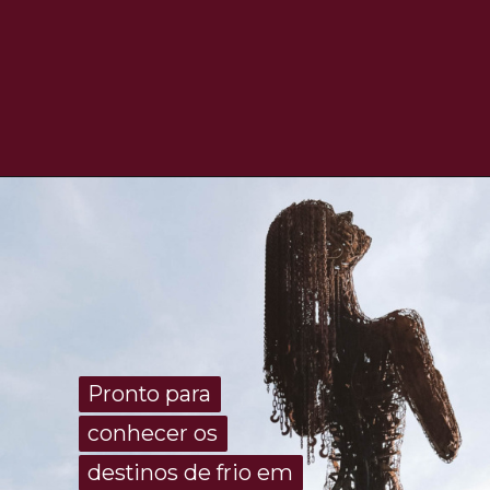
Opening
https://www.maladeaventuras.com/onde-ficar-em-tiradentes/
Pronto para
Pronto para
conhecer os
conhecer os
destinos de frio em
destinos de frio em