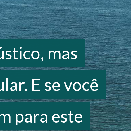
ústico, mas
ústico, mas
lar. E se você
lar. E se você
m para este
m para este