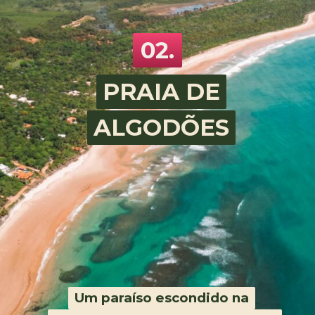
02.
PRAIA DE
PRAIA DE
ALGODÕES
ALGODÕES
Um paraíso escondido na
Um paraíso escondido na