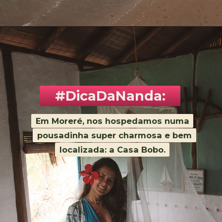
Opening
https://www.maladeaventuras.com/morere-bahia/
#DicaDaNanda:
Em Moreré, nos hospedamos numa
Em Moreré, nos hospedamos numa
pousadinha super charmosa e bem
pousadinha super charmosa e bem
localizada: a Casa Bobo.
localizada: a Casa Bobo.