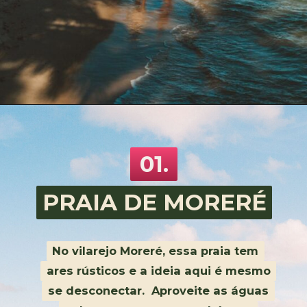
01.
PRAIA DE MORERÉ
PRAIA DE MORERÉ
No vilarejo Moreré, essa praia tem
No vilarejo Moreré, essa praia tem
ares rústicos e a ideia aqui é mesmo
ares rústicos e a ideia aqui é mesmo
se desconectar. Aproveite as águas
se desconectar. Aproveite as águas