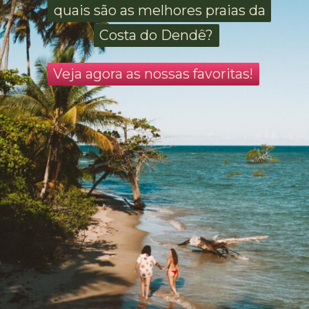
quais são as melhores praias da
quais são as melhores praias da
Costa do Dendê?
Costa do Dendê?
Veja agora as nossas favoritas!
Veja agora as nossas favoritas!