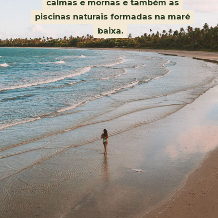
calmas e mornas e também as
calmas e mornas e também as
piscinas naturais formadas na maré
piscinas naturais formadas na maré
baixa.
baixa.