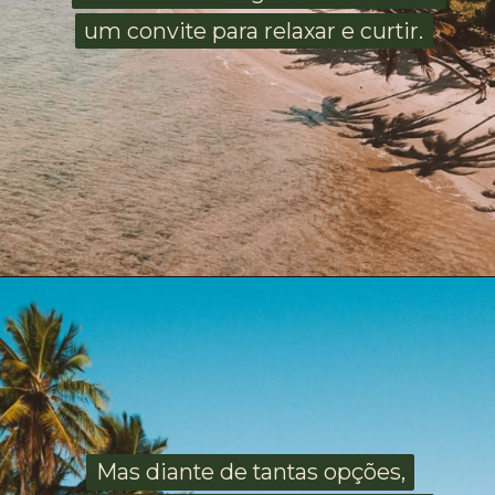
um convite para relaxar e curtir.
um convite para relaxar e curtir.
Mas diante de tantas opções,
Mas diante de tantas opções,