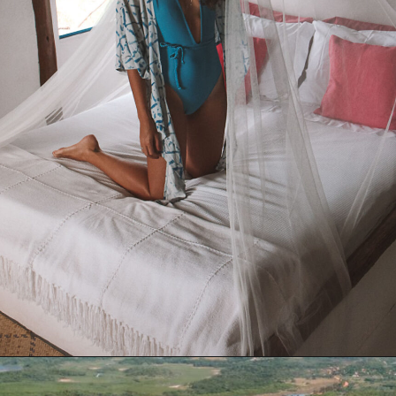
Opening
https://www.booking.com/hotel/br/eco-pousada-casa-boba.pt-br.html?aid=391129&label=webstories