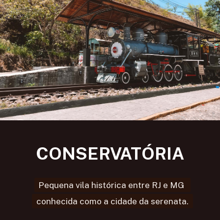
CONSERVATÓRIA
Pequena vila histórica entre RJ e MG 
Pequena vila histórica entre RJ e MG 
conhecida como a cidade da serenata.
conhecida como a cidade da serenata.