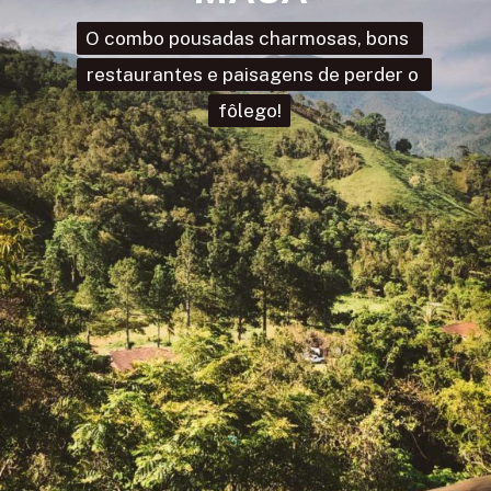
O combo pousadas charmosas, bons 
O combo pousadas charmosas, bons 
restaurantes e paisagens de perder o 
restaurantes e paisagens de perder o 
fôlego!
fôlego!