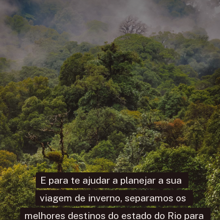
E para te ajudar a planejar a sua 
E para te ajudar a planejar a sua 
viagem de inverno, separamos os 
viagem de inverno, separamos os 
melhores destinos do estado do Rio para 
melhores destinos do estado do Rio para 