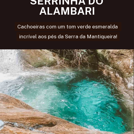
SERRINHA DO 
ALAMBARI
Cachoeiras com um tom verde esmeralda 
Cachoeiras com um tom verde esmeralda 
incrível aos pés da Serra da Mantiqueira!
incrível aos pés da Serra da Mantiqueira!