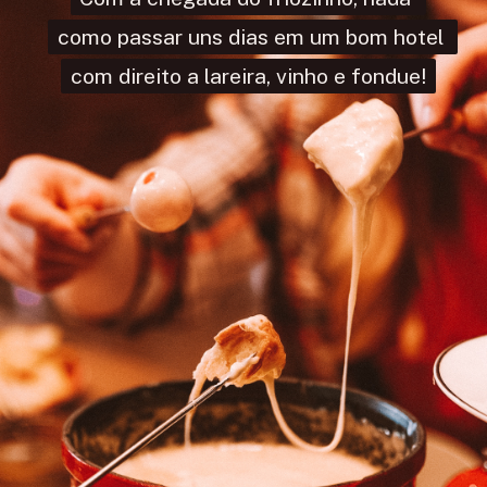
omo passar uns dias em um bom ho
omo passar uns dias em um bom ho
com direito a lareira, vinho e fondu
com direito a lareira, vinho e fondu