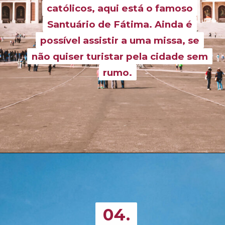
católicos, aqui está o famoso
católicos, aqui está o famoso
Santuário de Fátima. Ainda é
Santuário de Fátima. Ainda é
possível assistir a uma missa, se
possível assistir a uma missa, se
não quiser turistar pela cidade sem
não quiser turistar pela cidade sem
rumo.
rumo.
Opening
https://www.civitatis.com/br/lisboa/excursao-fatima/?aid=99718&cmp=webstories
04.