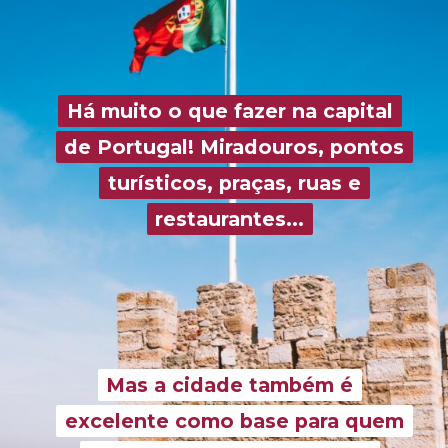
Há muito o que fazer na capital
Há muito o que fazer na capital
de Portugal! Miradouros, pontos
de Portugal! Miradouros, pontos
turísticos, praças, ruas e
turísticos, praças, ruas e
restaurantes...
restaurantes...
Mas a cidade também é
Mas a cidade também é
excelente como base para quem
excelente como base para quem