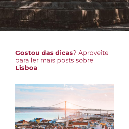
Opening
https://www.civitatis.com/br/lisboa/excursao-evora/?aid=99718&cmp=webstories
Gostou das dicas
? Aproveite
para ler mais posts sobre
Lisboa
: