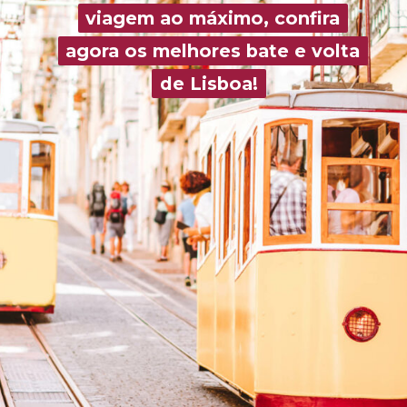
viagem ao máximo, confira
viagem ao máximo, confira
agora os melhores bate e volta
agora os melhores bate e volta
de Lisboa!
de Lisboa!