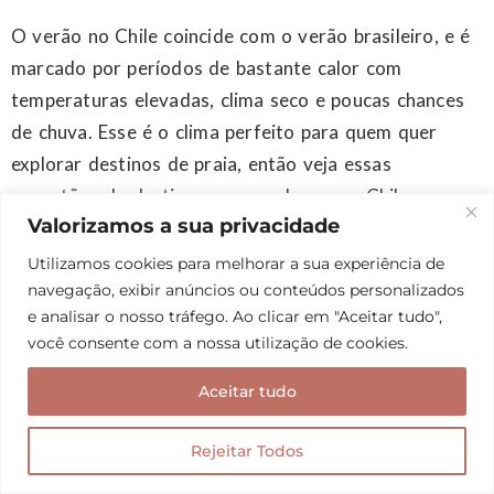
O verão no Chile coincide com o verão brasileiro, e é
marcado por períodos de bastante calor com
temperaturas elevadas, clima seco e poucas chances
de chuva. Esse é o clima perfeito para quem quer
explorar destinos de praia, então veja essas
sugestões de destinos para conhecer no Chile no
Valorizamos a sua privacidade
verão:
Utilizamos cookies para melhorar a sua experiência de
navegação, exibir anúncios ou conteúdos personalizados
Valparaíso
e analisar o nosso tráfego. Ao clicar em "Aceitar tudo",
Vina del Mar
você consente com a nossa utilização de cookies.
Antofagasta
Aceitar tudo
Ilha de Páscoa
Rejeitar Todos
Inverno no Chile