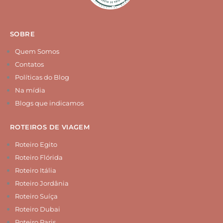
r
e
e
a
s
m
t
SOBRE
Quem Somos
Contatos
Políticas do Blog
Na mídia
Blogs que indicamos
ROTEIROS DE VIAGEM
Roteiro Egito
Roteiro Flórida
Roteiro Itália
Roteiro Jordânia
Roteiro Suíça
Roteiro Dubai
Roteiro Paris