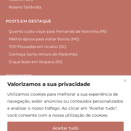
Roteiro Tailândia
POSTS EM DESTAQUE
Quanto custa viajar para Fernando de Noronha (PE)
Melhor época para visitar Bonito (MS)
TOP Pousadas em Urubici (SC)
Conheça Santo Amaro do Maranhão
O que fazer em Itaipava (RJ)
DESCONTOS
Valorizamos a sua privacidade
Chip Internacional
Seguro Viagem
Utilizamos cookies para melhorar a sua experiência de
navegação, exibir anúncios ou conteúdos personalizados
Hospedagem
e analisar o nosso tráfego. Ao clicar em "Aceitar tudo",
Agências de Viagem
você consente com a nossa utilização de cookies.
Passeios e Tours
Aceitar tudo