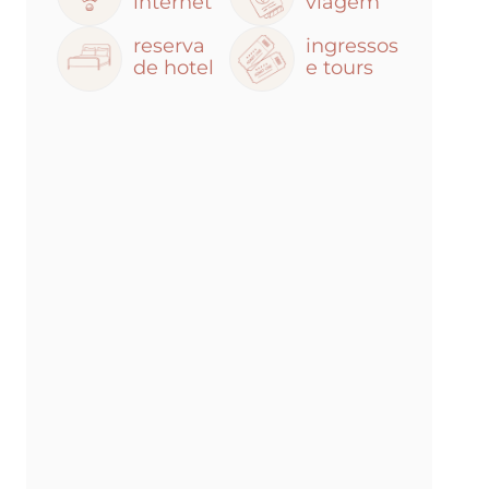
internet
viagem
reserva
ingressos
de hotel
e tours