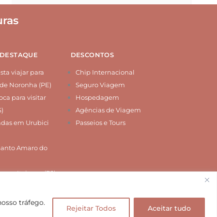
ras
 DESTAQUE
DESCONTOS
ta viajar para
Chip Internacional
de Noronha (PE)
Seguro Viagem
ca para visitar
Hospedagem
S)
Agências de Viagem
das em Urubici
Passeios e Tours
Santo Amaro do
r em Itaipava (RJ)
nosso tráfego.
itos reservados.
Rejeitar Todos
Aceitar tudo