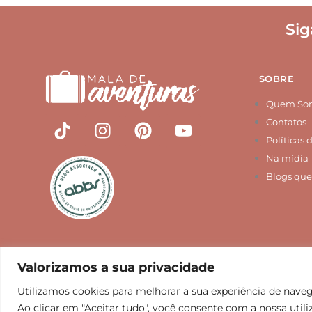
Sig
SOBRE
Quem So
T
I
P
Y
Contatos
i
n
i
o
Políticas 
k
s
n
u
Na mídia
t
t
t
t
Blogs que
o
a
e
u
k
g
r
b
r
e
e
a
s
m
t
Valorizamos a sua privacidade
Utilizamos cookies para melhorar a sua experiência de naveg
Mala de Aventur
Ao clicar em "Aceitar tudo", você consente com a nossa utili