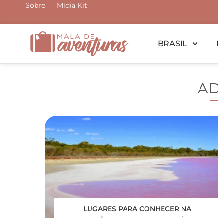
Ir
Sobre
Mídia Kit
para
o
BRASIL
conteúdo
AD
LUGARES PARA CONHECER NA