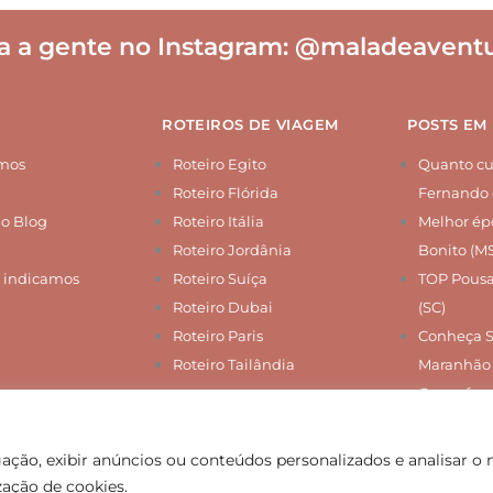
a a gente no Instagram:
@maladeaventu
ROTEIROS DE VIAGEM
POSTS EM
mos
Roteiro Egito
Quanto cus
Roteiro Flórida
Fernando 
do Blog
Roteiro Itália
Melhor épo
Roteiro Jordânia
Bonito (M
 indicamos
Roteiro Suíça
TOP Pousa
Roteiro Dubai
(SC)
Roteiro Paris
Conheça 
Roteiro Tailândia
Maranhão
O que faze
ação, exibir anúncios ou conteúdos personalizados e analisar o 
as – por Gaia Vani e Nanda Hudson. Copyright © 2013-2026. Todos os dire
zação de cookies.