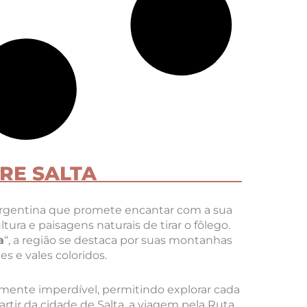
RE SALTA
Argentina que promete encantar com a sua
tura e paisagens naturais de tirar o fôlego.
a
“, a região se destaca por suas montanhas
s e vales coloridos.
mente imperdível, permitindo explorar cada
rtir da cidade de Salta, a viagem pela Ruta