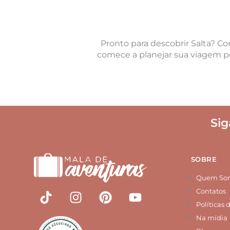
Pronto para descobrir Salta? Con
comece a planejar sua viagem p
Sig
SOBRE
Quem So
T
I
P
Y
Contatos
i
n
i
o
Políticas 
k
s
n
u
Na mídia
t
t
t
t