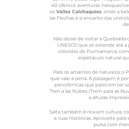
40 oferece aventuras inesquecíve
os
Valles Calchaquíes
, onde a be
las Flechas e o encanto das viníc
de
Não deixe de visitar a Quebrad
UNESCO que se estende até a p
coloridas de Purmamarca, com 
espetáculo natural que
Para os amantes de natureza, o 
que vale a pena. A paisagem é pon
panorâmicas que parecem ter saí
Tren a las Nubes (Trem para as Nu
a alturas impress
Salta também é rica em cultura, co
e ruas históricas. Aproveite para 
pulsa com merc