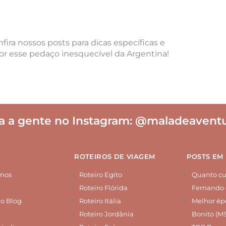
fira nossos posts para dicas específicas e
or esse pedaço inesquecível da Argentina!
a a gente no Instagram:
@maladeaventu
ROTEIROS DE VIAGEM
POSTS EM
mos
Roteiro Egito
Quanto cus
Roteiro Flórida
Fernando 
do Blog
Roteiro Itália
Melhor épo
Roteiro Jordânia
Bonito (M