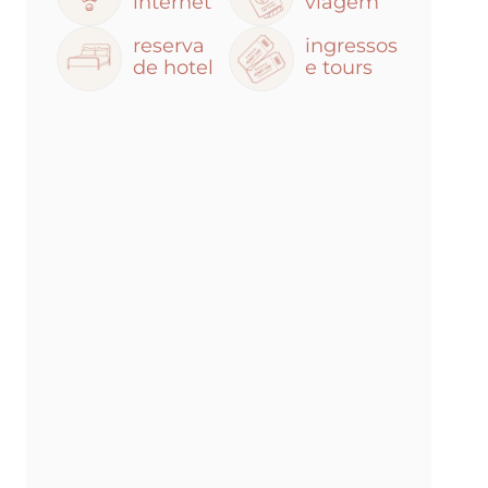
internet
viagem
reserva
ingressos
de hotel
e tours