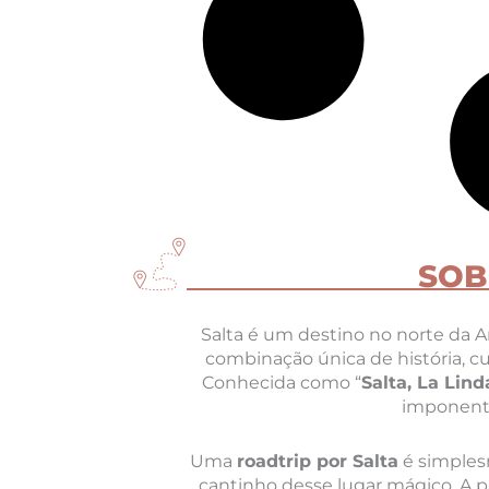
SOB
Salta é um destino no norte da 
combinação única de história, cul
Conhecida como “
Salta, La Lind
imponente
Uma
roadtrip por Salta
é simples
cantinho desse lugar mágico. A pa