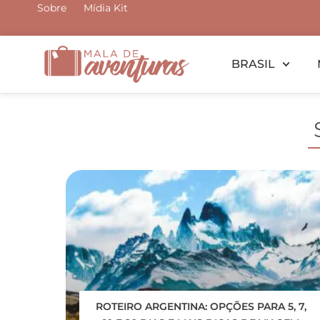
Ir
Sobre
Mídia Kit
para
o
BRASIL
conteúdo
ROTEIRO ARGENTINA: OPÇÕES PARA 5, 7,