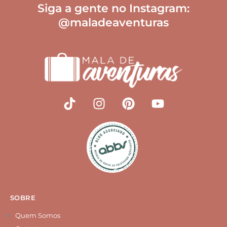
Siga a gente no Instagram:
@maladeaventuras
T
I
P
Y
i
n
i
o
k
s
n
u
t
t
t
t
o
a
e
u
k
g
r
b
r
e
e
a
s
m
t
SOBRE
Quem Somos