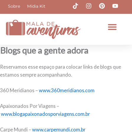
Ir
T
I
P
Y
Sobre
Mídia Kit
i
n
i
o
para
k
s
n
u
o
t
t
t
t
conteúdo
o
a
e
u
k
g
r
b
r
e
e
a
s
Blogs que a gente adora
m
t
Reservamos esse espaço para colocar links de blogs que
estamos sempre acompanhando.
360 Meridianos –
www.360meridianos.com
Apaixonados Por Viagens –
www.blogapaixonadosporviagens.com.br
Carpe Mundi –
www.carpemundi.com.br