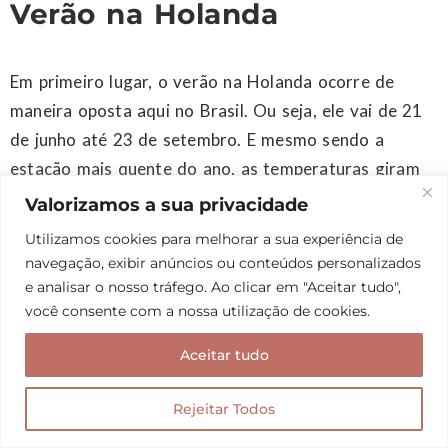
Verão na Holanda
Em primeiro lugar, o verão na Holanda ocorre de
maneira oposta aqui no Brasil. Ou seja, ele vai de 21
de junho até 23 de setembro. E mesmo sendo a
estação mais quente do ano, as temperaturas giram
em torno de 24ºC.
Valorizamos a sua privacidade
Utilizamos cookies para melhorar a sua experiência de
Durante o verão, o clima fica super convidativo para
navegação, exibir anúncios ou conteúdos personalizados
um passeio de barco, fazer piqueniques ao ar livre e
e analisar o nosso tráfego. Ao clicar em "Aceitar tudo",
você consente com a nossa utilização de cookies.
até nadar nos rios. E o melhor de tudo é que nessa
estação os dias costumam ser mais longos, com o sol
Aceitar tudo
nascendo por volta de 6h e se pondo às 22h. Ótimo
para aproveitar bastante a cidade que você estiver
Rejeitar Todos
visitando.