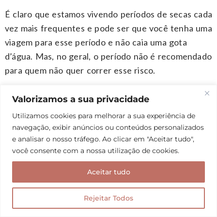
É claro que estamos vivendo períodos de secas cada
vez mais frequentes e pode ser que você tenha uma
viagem para esse período e não caia uma gota
d’água. Mas, no geral, o período não é recomendado
para quem não quer correr esse risco.
Valorizamos a sua privacidade
Inverno no Ceará
Utilizamos cookies para melhorar a sua experiência de
navegação, exibir anúncios ou conteúdos personalizados
Já o inverno é a estação mais indicada para fazer
e analisar o nosso tráfego. Ao clicar em "Aceitar tudo",
turismo no Ceará. Ainda faz bastante calor e, a
você consente com a nossa utilização de cookies.
partir de junho, os dias de céu azulzinho são
Aceitar tudo
predominantes. Você vai poder aproveitar todo o
Estado, das praias ao sertão, com tranquilidade.
Rejeitar Todos