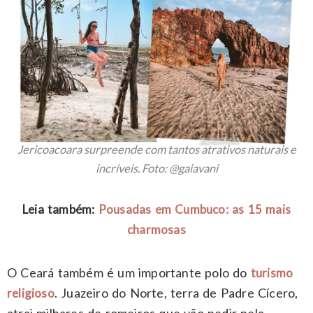
Jericoacoara surpreende com tantos atrativos naturais e
incríveis. Foto: @gaiavani
Leia também:
Pousadas em Cumbuco: as 15 mais
charmosas
O Ceará também é um importante polo do
turismo
. Juazeiro do Norte, terra de Padre Cícero,
religioso
atrai milhares de romeiros que vão pedir pela