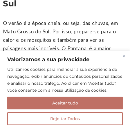
Sul
O verão é a época cheia, ou seja, das chuvas, em
Mato Grosso do Sul. Por isso, prepare-se para o
calor e os mosquitos e também para ver as
paisagens mais incríveis. O Pantanal é a maior
planície inundável do mundo e é nessa época do ano
Valorizamos a sua privacidade
que a água toma conta da região. Além disso,
Utilizamos cookies para melhorar a sua experiência de
durante a enchente e a cheia, as quedas d’água
navegação, exibir anúncios ou conteúdos personalizados
estão mais abastecidas. Mas atenção às cabeças
e analisar o nosso tráfego. Ao clicar em "Aceitar tudo",
d’água que podem ocorrer nessa época.
você consente com a nossa utilização de cookies.
Aceitar tudo
Os melhores destinos para visitar no verão do Mato
Grosso do Sul são:
Rejeitar Todos