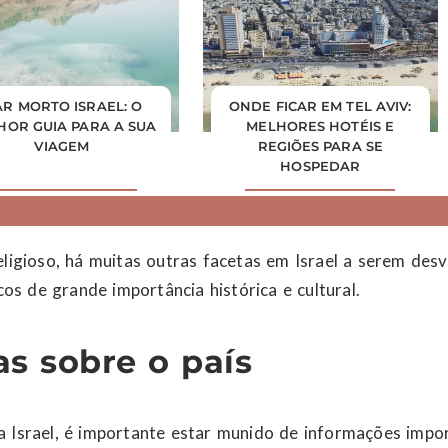
R MORTO ISRAEL: O
ONDE FICAR EM TEL AVIV:
HOR GUIA PARA A SUA
MELHORES HOTÉIS E
VIAGEM
REGIÕES PARA SE
HOSPEDAR
eligioso, há muitas outras facetas em Israel a serem de
cos de grande importância histórica e cultural.
cas sobre o país
 Israel, é importante estar munido de informações impor