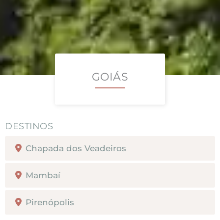
GOIÁS
Chapada dos Veadeiros
Mambaí
Pirenópolis