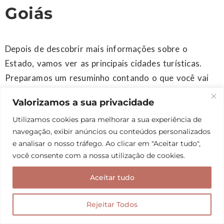
Goiás
Depois de descobrir mais informações sobre o
Estado, vamos ver as principais cidades turísticas.
Preparamos um resuminho contando o que você vai
encontrar em cada uma delas e como é a estrutura
Valorizamos a sua privacidade
hoteleira.
Utilizamos cookies para melhorar a sua experiência de
navegação, exibir anúncios ou conteúdos personalizados
Caldas Novas
e analisar o nosso tráfego. Ao clicar em "Aceitar tudo",
você consente com a nossa utilização de cookies.
Quando se pensa em o que fazer em Goiás, Caldas
Aceitar tudo
Novas é um dos primeiros nomes que se vem em
mente. Suas águas quentes possuem fama
Rejeitar Todos
internacional e muitos turistas procuram o balneário