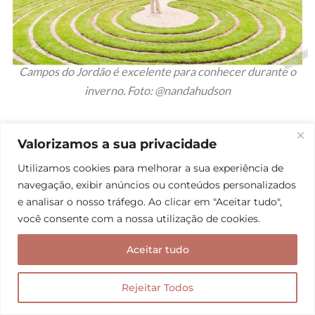
Campos do Jordão é excelente para conhecer durante o
inverno. Foto: @nandahudson
Quando visitar São
Valorizamos a sua privacidade
Utilizamos cookies para melhorar a sua experiência de
Paulo
navegação, exibir anúncios ou conteúdos personalizados
e analisar o nosso tráfego. Ao clicar em "Aceitar tudo",
você consente com a nossa utilização de cookies.
São Paulo é um Estado que pode ser visitado o ano
todo dependendo do objetivo de sua viagem. Ao
Aceitar tudo
longo do ano as temperaturas máximas variam entre
25º e 30º, sendo que em regiões mais altas, os
Rejeitar Todos
invernos possuem menores médias do que no