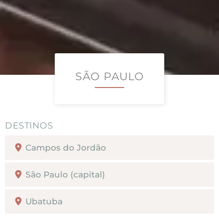
SÃO PAULO
Campos do Jordão
São Paulo (capital)
Ubatuba