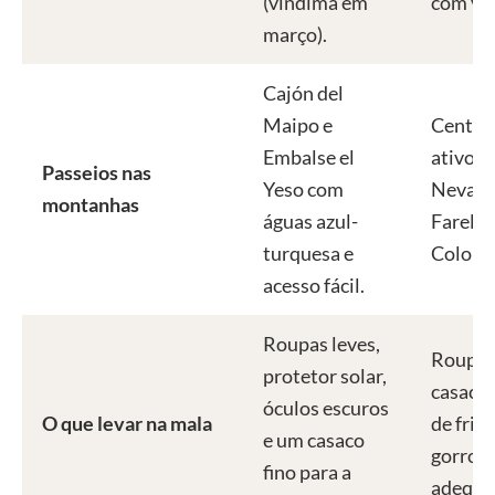
(vindima em
com vin
março).
Cajón del
Maipo e
Centros
Embalse el
ativos 
Passeios nas
Yeso com
Nevado
montanhas
águas azul-
Farello
turquesa e
Colorad
acesso fácil.
Roupas leves,
Roupas
protetor solar,
casaco
óculos escuros
O que levar na mala
de frio,
e um casaco
gorro e
fino para a
adequa