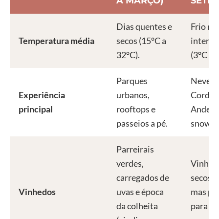
A MARÇO)
SETE
Dias quentes e
Frio m
Temperatura média
secos (15°C a
intenso
32°C).
(3°C a 
Parques
Neve n
Experiência
urbanos,
Cordilh
principal
rooftops e
Andes (
passeios a pé.
snowbo
Parreirais
verdes,
Vinhed
carregados de
secos/
Vinhedos
uvas e época
mas per
da colheita
para d