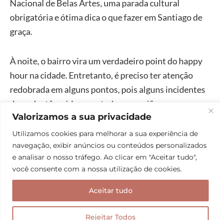
Nacional de Belas Artes, uma parada cultural
obrigatória e ótima dica o que fazer em Santiago de
graça.
À noite, o bairro vira um verdadeiro point do happy
hour na cidade. Entretanto, é preciso ter atenção
redobrada em alguns pontos, pois alguns incidentes
de roubo têm sido reportados na região.
Valorizamos a sua privacidade
7. Mercado Central
Utilizamos cookies para melhorar a sua experiência de
navegação, exibir anúncios ou conteúdos personalizados
Construído em 1872, o Mercado Central não pode
e analisar o nosso tráfego. Ao clicar em "Aceitar tudo",
ficar de fora do seu roteiro Santiago. O local é uma
você consente com a nossa utilização de cookies.
verdadeira imersão na cultura e na gastronomia
Aceitar tudo
chilena.
Rejeitar Todos