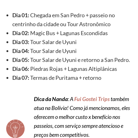
Dia 01:
Chegada em San Pedro + passeio no
centrinho da cidade ou Tour Astronômico
Dia 02:
Magic Bus + Lagunas Escondidas
Dia 03:
Tour Salar de Uyuni
Dia 04:
Tour Salar de Uyuni
Dia 05:
Tour Salar de Uyuni e retorno a San Pedro.
Dia 06:
Piedras Rojas + Lagunas Altiplânicas
Dia 07:
Termas de Puritama + retorno
Dica da Nanda
: A
Fui Gostei Trips
também
atua na Bolívia! Como já mencionamos, eles
oferecem o melhor custo x benefício nos
passeios, com serviço sempre atencioso e
preços bem competitivos.