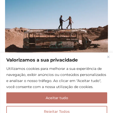
Valorizamos a sua privacidade
O famoso Magic Bus! Foto: @nandahudson
Utilizamos cookies para melhorar a sua experiência de
navegação, exibir anúncios ou conteúdos personalizados
As Lagunas Escondidas são 7 no total e para conhecê-
e analisar o nosso tráfego. Ao clicar em "Aceitar tudo",
las você vai caminhando em uma passarela de
você consente com a nossa utilização de cookies.
madeira. Para quem curte água fria, saiba que é
Aceitar tudo
permitido entrar na água na primeira e na última
lagoa. Cada lagoa possui uma beleza singular. Umas
Rejeitar Todos