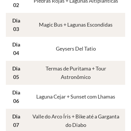
Piedras Rojas + Lagunas Altiplânticas
02
Dia
Magic Bus + Lagunas Escondidas
03
Dia
Geysers Del Tatio
04
Dia
Termas de Puritama + Tour
05
Astronômico
Dia
Laguna Cejar + Sunset com Lhamas
06
Dia
Valle do Arco Íris + Bike até a Garganta
07
do Diabo