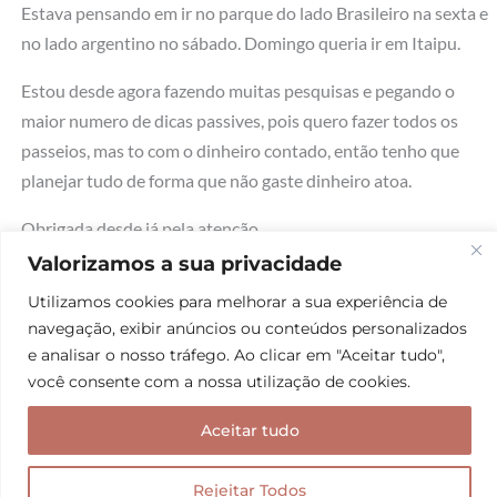
Estava pensando em ir no parque do lado Brasileiro na sexta e
no lado argentino no sábado. Domingo queria ir em Itaipu.
Estou desde agora fazendo muitas pesquisas e pegando o
maior numero de dicas passives, pois quero fazer todos os
passeios, mas to com o dinheiro contado, então tenho que
planejar tudo de forma que não gaste dinheiro atoa.
Obrigada desde já pela atenção.
Valorizamos a sua privacidade
Obs:Amei as fotos, você é linda!
Utilizamos cookies para melhorar a sua experiência de
Responder
navegação, exibir anúncios ou conteúdos personalizados
e analisar o nosso tráfego. Ao clicar em "Aceitar tudo",
você consente com a nossa utilização de cookies.
Aceitar tudo
Nanda
08/05/2015 em 6:06 PM
Rejeitar Todos