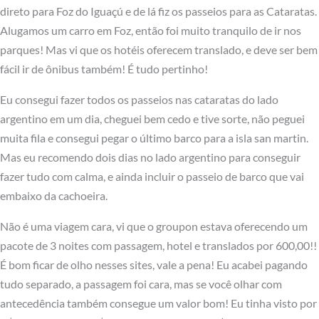
direto para Foz do Iguaçú e de lá fiz os passeios para as Cataratas.
Alugamos um carro em Foz, então foi muito tranquilo de ir nos
parques! Mas vi que os hotéis oferecem translado, e deve ser bem
fácil ir de ônibus também! É tudo pertinho!
Eu consegui fazer todos os passeios nas cataratas do lado
argentino em um dia, cheguei bem cedo e tive sorte, não peguei
muita fila e consegui pegar o último barco para a isla san martin.
Mas eu recomendo dois dias no lado argentino para conseguir
fazer tudo com calma, e ainda incluir o passeio de barco que vai
embaixo da cachoeira.
Não é uma viagem cara, vi que o groupon estava oferecendo um
pacote de 3 noites com passagem, hotel e translados por 600,00!!
É bom ficar de olho nesses sites, vale a pena! Eu acabei pagando
tudo separado, a passagem foi cara, mas se você olhar com
antecedência também consegue um valor bom! Eu tinha visto por