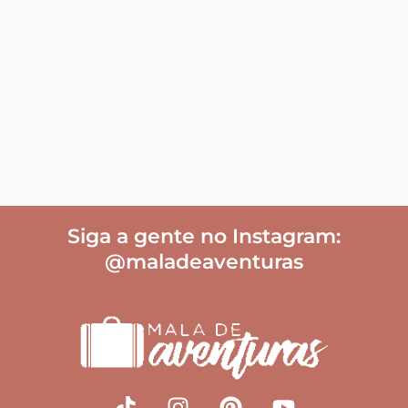
Siga a gente no Instagram:
@maladeaventuras
T
I
P
Y