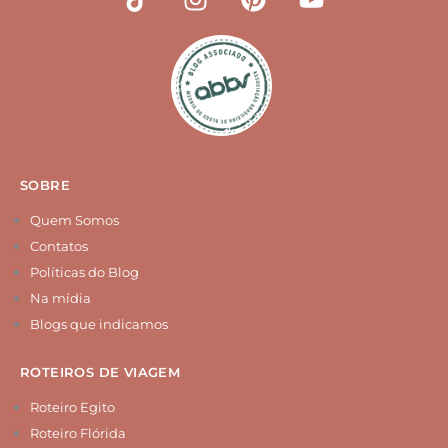
i
n
i
o
k
s
n
u
t
t
t
t
o
a
e
u
k
g
r
b
r
e
e
a
s
m
t
SOBRE
Quem Somos
Contatos
Políticas do Blog
Na mídia
Blogs que indicamos
ROTEIROS DE VIAGEM
Roteiro Egito
Roteiro Flórida