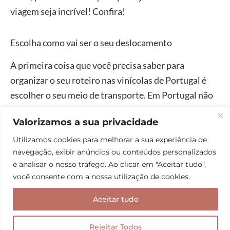
viagem seja incrível! Confira!
Escolha como vai ser o seu deslocamento
A primeira coisa que você precisa saber para
organizar o seu roteiro nas vinícolas de Portugal é
escolher o seu meio de transporte. Em Portugal não
existe lei seca como no Brasil, mas bastam duas taças
Valorizamos a sua privacidade
de vinho para exceder o limite de até 0,5g de álcool
por litro no sangue. E a multa pode ser bem salgada,
Utilizamos cookies para melhorar a sua experiência de
navegação, exibir anúncios ou conteúdos personalizados
variando de 250€ a 2500€ dependendo do quanto
e analisar o nosso tráfego. Ao clicar em "Aceitar tudo",
você tenha ultrapassado esse limite.
você consente com a nossa utilização de cookies.
Aceitar tudo
Seja como for,
viajar em Portugal de carro
costuma
ser a melhor maneira de se deslocar entre as cidades.
Rejeitar Todos