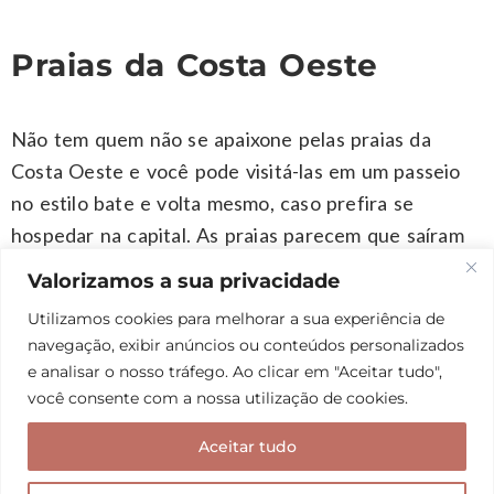
Praias da Costa Oeste
Não tem quem não se apaixone pelas praias da
Costa Oeste e você pode visitá-las em um passeio
no estilo bate e volta mesmo, caso prefira se
hospedar na capital. As praias parecem que saíram
de um filme: exóticas, com areia fina branquinha e
Valorizamos a sua privacidade
um mar de um tom de azul que nunca vimos igual.
Utilizamos cookies para melhorar a sua experiência de
navegação, exibir anúncios ou conteúdos personalizados
Aliás, quem nos levou para essa
foi a Val
daytrip
e analisar o nosso tráfego. Ao clicar em "Aceitar tudo",
do
e estava tudo impecável. As
Dicas de Curaçao
você consente com a nossa utilização de cookies.
praias mais famosas de Curaçao ficam na Costa
Aceitar tudo
Oeste e essa região também não pode ficar fora do
seu roteiro.