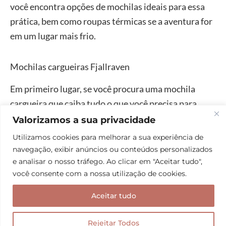
você encontra opções de mochilas ideais para essa
prática, bem como roupas térmicas se a aventura for
em um lugar mais frio.
Mochilas cargueiras Fjallraven
Em primeiro lugar, se você procura uma mochila
cargueira que caiba tudo o que você precisa para
fazer a trilha em segurança, a Fjallraven conta com
Valorizamos a sua privacidade
dois modelos que valem a pena conhecer.
Utilizamos cookies para melhorar a sua experiência de
navegação, exibir anúncios ou conteúdos personalizados
e analisar o nosso tráfego. Ao clicar em "Aceitar tudo",
A
Mochila Keb
vem com capacidade de 52 litros. Ela
você consente com a nossa utilização de cookies.
possui bolso frontal, suporte para machado de gelo
ou bastões de caminhada, bolso lateral expansível,
Aceitar tudo
alças de compressão laterais e possibilidade de
encaixe de sistema de hidratação.
Rejeitar Todos