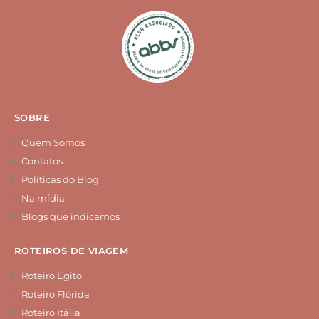
k
s
n
u
t
t
t
t
o
a
e
u
k
g
r
b
r
e
e
a
s
m
t
SOBRE
Quem Somos
Contatos
Políticas do Blog
Na mídia
Blogs que indicamos
ROTEIROS DE VIAGEM
Roteiro Egito
Roteiro Flórida
Roteiro Itália