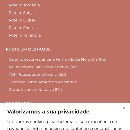
Roteiro Jordânia
Roteiro Suíça
Roteiro Dubai
Roteiro Paris
Roteiro Tailândia
POSTS EM DESTAQUE
Quanto custa viajar para Fernando de Noronha (PE)
Melhor época para visitar Bonito (MS)
TOP Pousadas em Urubici (SC)
Conheça Santo Amaro do Maranhão
O que fazer em Itaipava (RJ)
DESCONTOS
Valorizamos a sua privacidade
Chip Internacional
Seguro Viagem
Utilizamos cookies para melhorar a sua experiência de
navegação, exibir anúncios ou conteúdos personalizados
Hospedagem