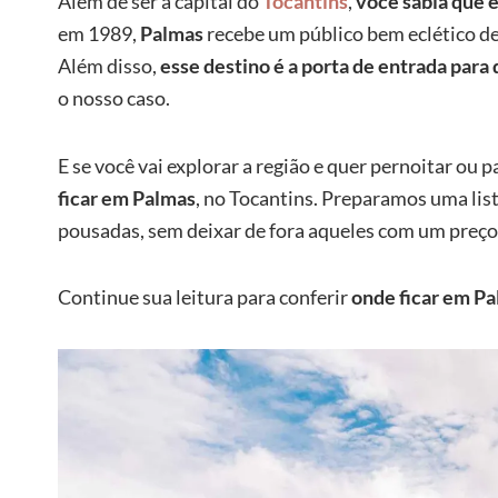
Além de ser a capital do
Tocantins
,
você sabia que e
em 1989,
Palmas
recebe um público bem eclético de 
Além disso,
esse destino é a porta de entrada para
o nosso caso.
E se você vai explorar a região e quer pernoitar ou p
ficar em Palmas
, no Tocantins. Preparamos uma lis
pousadas, sem deixar de fora aqueles com um preço
Continue sua leitura para conferir
onde ficar em P