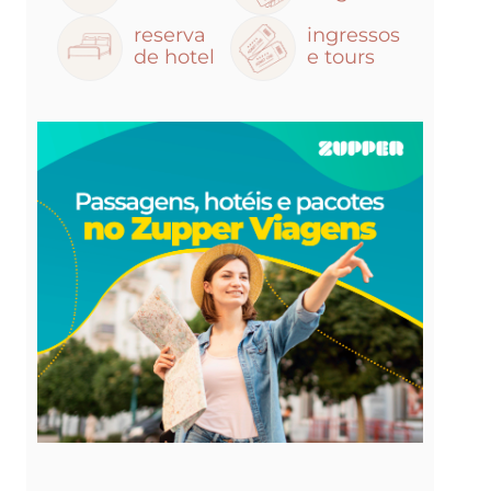
reserva
ingressos
de hotel
e tours