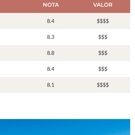
NOTA
VALOR
8.4
$$$$
8.3
$$$
8.8
$$$
8.4
$$$
8.1
$$$$