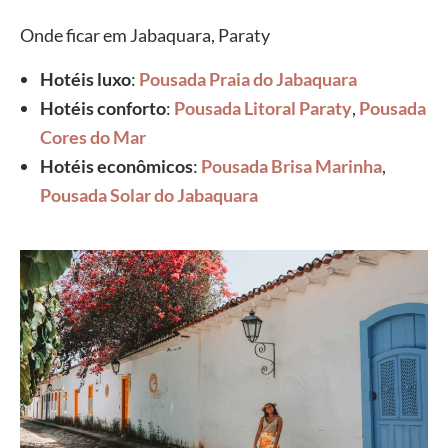
Onde ficar em Jabaquara, Paraty
Hotéis luxo
:
Pousada Praia do Jabaquara
Hotéis conforto
:
Pousada Litoral Paraty
,
Pousada
Cores do Mar
Hotéis econômicos
:
Pousada Brisa Marinha
,
Pousada Solar do Jabaquara