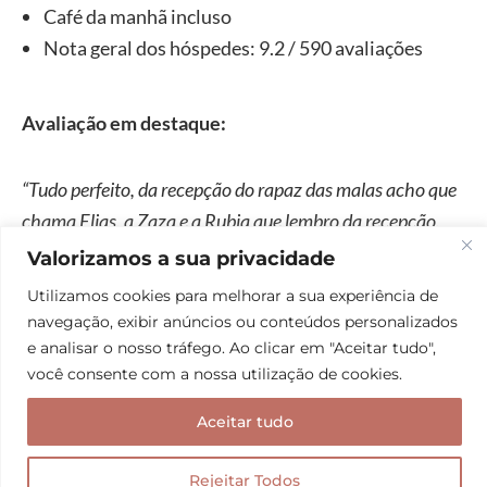
Café da manhã incluso
Nota geral dos hóspedes: 9.2 / 590 avaliações
Avaliação em destaque:
“Tudo perfeito, da recepção do rapaz das malas acho que
chama Elias, a Zaza e a Rubia que lembro da recepção,
aos amigos da cozinha, simpatia exuberante e carinho.”
Valorizamos a sua privacidade
Rodrigo em 04 de outubro de 2025
Utilizamos cookies para melhorar a sua experiência de
navegação, exibir anúncios ou conteúdos personalizados
e analisar o nosso tráfego. Ao clicar em "Aceitar tudo",
CLIQUE AQUI PARA RESERVAR SEU HOTEL
você consente com a nossa utilização de cookies.
Aceitar tudo
5. Pousada Porto Imperial
Essa pousada foi dica de uma amiga que se hospedou
Rejeitar Todos