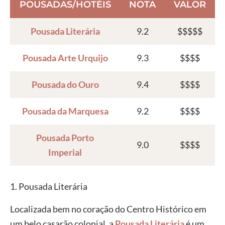
POUSADAS/HOTÉIS
NOTA
VALOR
Pousada Literária
9.2
$$$$$
Pousada Arte Urquijo
9.3
$$$$
Pousada do Ouro
9.4
$$$$
Pousada da Marquesa
9.2
$$$$
Pousada Porto
9.0
$$$$
Imperial
1. Pousada Literária
Localizada bem no coração do Centro Histórico em
um belo casarão colonial, a
Pousada Literária
é um