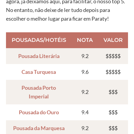
agora, já deixamos aqui, para facilitar, o nosso top 5.
No entanto, não deixe de ler tudo depois para
escolher o melhor lugar para ficar em Paraty!
POUSADAS/HOTÉIS
NOTA
VALOR
Pousada Literária
9.2
$$$$$
Casa Turquesa
9.6
$$$$$
Pousada Porto
9.2
$$$
Imperial
Pousada do Ouro
9.4
$$$
Pousada da Marquesa
9.2
$$$