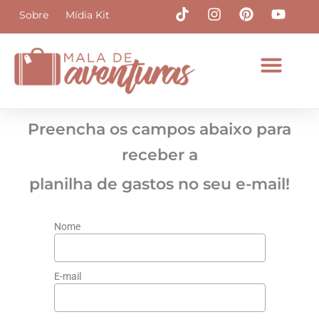
Ir
T
I
P
Y
Sobre
Mídia Kit
i
n
i
o
para
k
s
n
u
o
t
t
t
t
conteúdo
o
a
e
u
k
g
r
b
r
e
e
a
s
m
t
Preencha os campos abaixo para
receber a
planilha de gastos no seu e-mail!
Nome
E-mail