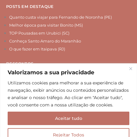
POSTS EM DESTAQUE
Quanto custa viajar para Fernando de Noronha (PE)
Melhor época para visitar Bonito (MS)
TOP Pousadas em Urubici (SC)
Conheça Santo Amaro do Maranhão
O que fazer em Itaipava (RJ)
DESCONTOS
Valorizamos a sua privacidade
Chip Internacional
Seguro Viagem
Utilizamos cookies para melhorar a sua experiência de
navegação, exibir anúncios ou conteúdos personalizados
Hospedagem
e analisar o nosso tráfego. Ao clicar em "Aceitar tudo",
Agências de Viagem
você consente com a nossa utilização de cookies.
Passeios e Tours
Aceitar tudo
Mala de Aventuras – por Gaia Vani e Nanda Hudson. Copyright © 2013-
2026. Todos os direitos reservados.
Rejeitar Todos