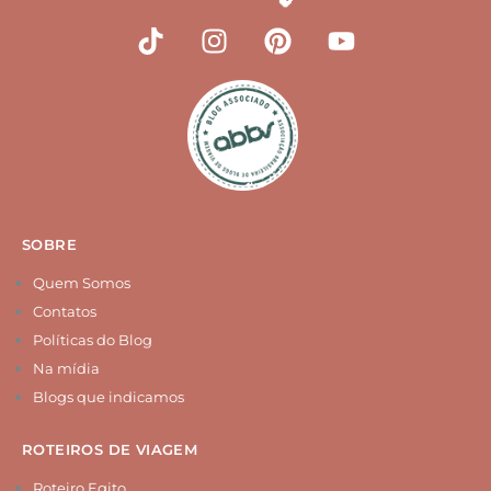
T
I
P
Y
i
n
i
o
k
s
n
u
t
t
t
t
o
a
e
u
k
g
r
b
r
e
e
a
s
m
t
SOBRE
Quem Somos
Contatos
Políticas do Blog
Na mídia
Blogs que indicamos
ROTEIROS DE VIAGEM
Roteiro Egito