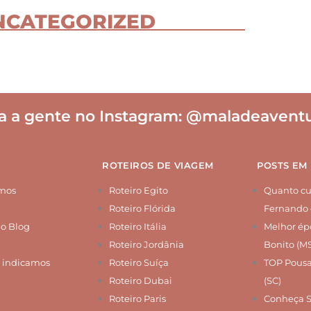
NCATEGORIZED
a a gente no Instagram:
@maladeaventu
ROTEIROS DE VIAGEM
POSTS EM
mos
Roteiro Egito
Quanto cus
Roteiro Flórida
Fernando 
do Blog
Roteiro Itália
Melhor épo
Roteiro Jordânia
Bonito (M
 indicamos
Roteiro Suíça
TOP Pousa
Roteiro Dubai
(SC)
Roteiro Paris
Conheça 