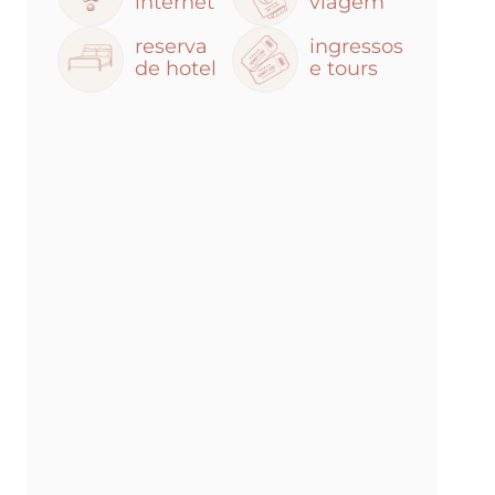
internet
viagem
reserva
ingressos
de hotel
e tours