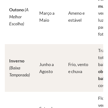
mult
Outono
(A
Março a
Ameno e
vento
Melhor
Maio
estável
luz e
Escolha)
para
fotog
Tran
total
Inverno
Junho a
Frio, vento
baixo
(Baixa
Agosto
e chuva
obse
Temporada)
balei
costa
Flore
verde