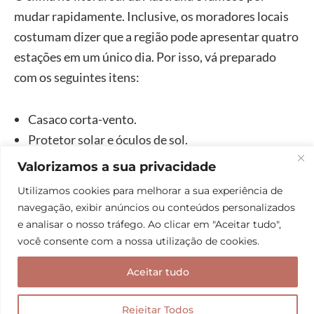
mudar rapidamente. Inclusive, os moradores locais
costumam dizer que a região pode apresentar quatro
estações em um único dia. Por isso, vá preparado
com os seguintes itens:
Casaco corta-vento.
Protetor solar e óculos de sol.
Calçado confortável.
Valorizamos a sua privacidade
Garrafa de água.
Utilizamos cookies para melhorar a sua experiência de
Câmera/Celular com powerbank.
navegação, exibir anúncios ou conteúdos personalizados
e analisar o nosso tráfego. Ao clicar em "Aceitar tudo",
você consente com a nossa utilização de cookies.
Perguntas Frequentes sobre os 12 Apóstolos da
Austrália
Aceitar tudo
Mesmo sendo uma atração famosa, podem surgir
Rejeitar Todos