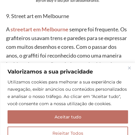
Byron Bay e seu por sol deslumbrante.
9. Street art em Melbourne
A
streetart em Melbourne
sempre foi frequente. Os
grafiteiros usavam trens e paredes para se expressar
com muitos desenhos e cores. Com o passar dos
anos, o graffiti foi reconhecido como uma maneira
legítima de expressão artística, tendo sido até
Valorizamos a sua privacidade
parcialmente legalizado na cidade.
Utilizamos cookies para melhorar a sua experiência de
navegação, exibir anúncios ou conteúdos personalizados
Com isso, Melbourne determinou zonas da cidade
e analisar o nosso tráfego. Ao clicar em "Aceitar tudo",
onde o graffiti é permitido (as chamadas
lanes)
,
você consente com a nossa utilização de cookies.
tornando-as praticamente um museu a céu aberto.
Aceitar tudo
Se você procura por lugares para conhecer na
Austrália fora do óbvio, visitar essas lanes é
Rejeitar Todos
imperdível. São muitas intervenções artísticas para