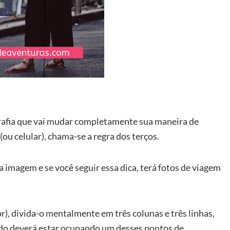
rafia que vai mudar completamente sua maneira de
ou celular), chama-se a regra dos terços.
 imagem e se você seguir essa dica, terá fotos de viagem
r), divida-o mentalmente em três colunas e três linhas,
ado deverá estar ocupando um desses pontos de