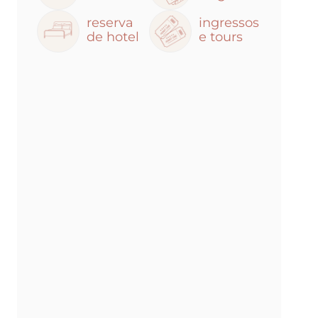
reserva
ingressos
de hotel
e tours