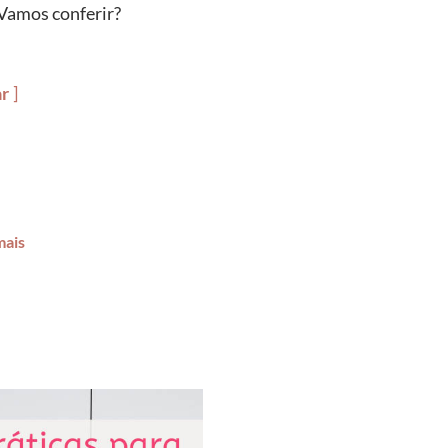
 Vamos conferir?
ar
mais