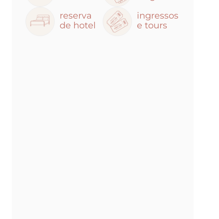
reserva
ingressos
de hotel
e tours