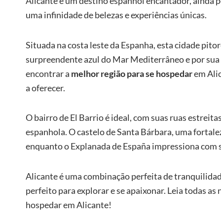
Alicante é um destino espanhol encantador, ainda p
uma infinidade de belezas e experiências únicas.
Situada na costa leste da Espanha, esta cidade pito
surpreendente azul do Mar Mediterrâneo e por sua ri
encontrar a
melhor região para se hospedar
em Alic
a oferecer.
O bairro de El Barrio é ideal, com suas ruas estrei
espanhola. O castelo de Santa Bárbara, uma fortalez
enquanto o Explanada de España impressiona com s
Alicante é uma combinação perfeita de tranquilida
perfeito para explorar e se apaixonar. Leia todas as
hospedar em Alicante!