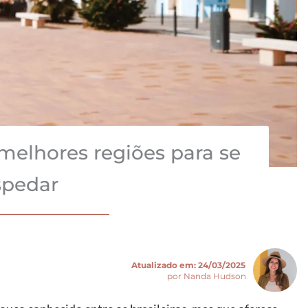
 melhores regiões para se
spedar
Atualizado em:
24/03/2025
por Nanda Hudson