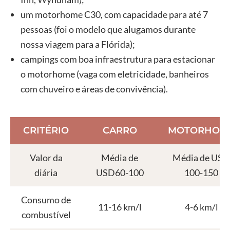
um motorhome C30, com capacidade para até 7
pessoas (foi o modelo que alugamos durante
nossa viagem para a Flórida);
campings com boa infraestrutura para estacionar
o motorhome (vaga com eletricidade, banheiros
com chuveiro e áreas de convivência).
CRITÉRIO
CARRO
MOTORHOM
Valor da
Média de
Média de USD
diária
USD60-100
100-150
Consumo de
11-16 km/l
4-6 km/l
combustível