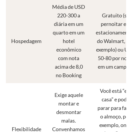
Média de USD
220-300 a
Gratuito (se
diária em um
pernoitar em
quarto em um
estacionament
Hospedagem
hotel
do Walmart, po
econômico
exemplo) ou U
com nota
50-80 por noit
acima de 8,0
em um campin
no Booking
Você está “em
Exige aquele
casa” e pode
montar e
parar para faze
desmontar
o almoço, por
malas.
exemplo, onde
Flexibilidade
Convenhamos