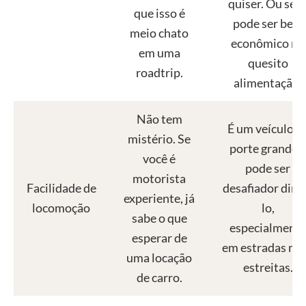
quiser. Ou seja
que isso é
pode ser bem
meio chato
econômico no
em uma
quesito
roadtrip.
alimentação.
Não tem
É um veículo d
mistério. Se
porte grande e
você é
pode ser
motorista
Facilidade de
desafiador dirig
experiente, já
locomoção
lo,
sabe o que
especialment
esperar de
em estradas ma
uma locação
estreitas.
de carro.