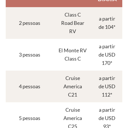
Class C
a partir
2 pessoas
Road Bear
de 104*
RV
a partir
El Monte RV
3 pessoas
de USD
Class C
170*
Cruise
a partir
4 pessoas
America
de USD
C21
112*
Cruise
a partir
5 pessoas
America
de USD
C25
93*