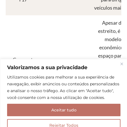
veículos maior
Apesar de
estreito, é u
modelo
econômico e
espaço para 
Compact
3 pessoas
casal com filho
Valorizamos a sua privacidade
RV C21
3
Utilizamos cookies para melhorar a sua experiência de
amigos/familiar
navegação, exibir anúncios ou conteúdos personalizados
Ah! Ele cabe 
e analisar o nosso tráfego. Ao clicar em "Aceitar tudo",
vagas de
você consente com a nossa utilização de cookies.
estacionament
Aceitar tudo
Acomoda bem
Rejeitar Todos