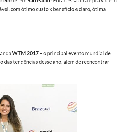
r Norte
, em
São Paulo
? Então essa dica é pra você: o
vel, com ótimo custo x benefício e claro, ótima
par da
WTM 2017
– o principal evento mundial de
ro das tendências desse ano, além de reencontrar