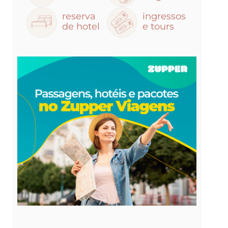
reserva
ingressos
de hotel
e tours