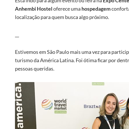
Está indo para algum evento ou feira na
Expo Cente
Anhembi Hostel
oferece uma
hospedagem
confortá
localização para quem busca algo próximo.
__
Estivemos em São Paulo mais uma vez para partici
turismo da América Latina. Foi ótima ficar por dent
pessoas queridas.