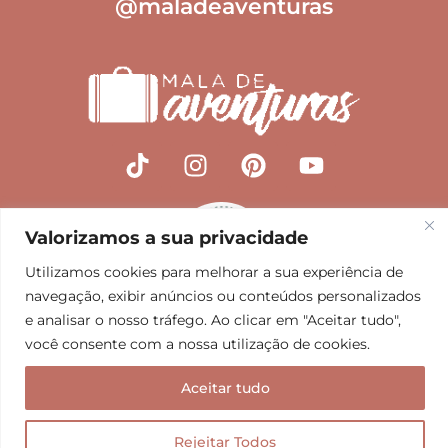
@maladeaventuras
T
I
P
Y
i
n
i
o
k
s
n
u
t
t
t
t
Valorizamos a sua privacidade
o
a
e
u
k
g
r
b
Utilizamos cookies para melhorar a sua experiência de
navegação, exibir anúncios ou conteúdos personalizados
r
e
e
e analisar o nosso tráfego. Ao clicar em "Aceitar tudo",
a
s
você consente com a nossa utilização de cookies.
m
t
SOBRE
Aceitar tudo
Quem Somos
Contatos
Políticas do Blog
Rejeitar Todos