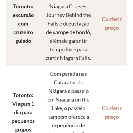
Toronto:
Niagara Cruises,
excursão
Journey Behind the
Conferir
com
Falls e degustação
preço
cruzeiro
de xarope de bordô,
guiado
além de garantir
tempo livre para
curtir Niagara Falls.
Com parada nas
Cataratas do
Niágara e passeio
Toronto:
em Niagara on the
Viagem 1
Lake, o passeio
Conferir
dia para
também oferece a
preço
pequenos
experiência de
grupos