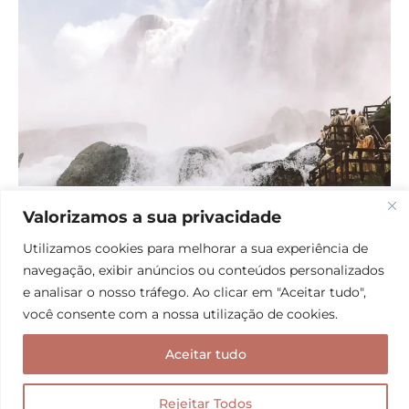
Enquanto caminha pelos túneis é possível ouvir a força da água e sentir a
Valorizamos a sua privacidade
pressão que a água exerce esculpindo as rochas.
Utilizamos cookies para melhorar a sua experiência de
5. Whirlpool Aero Car
navegação, exibir anúncios ou conteúdos personalizados
e analisar o nosso tráfego. Ao clicar em "Aceitar tudo",
Para quem gosta de sentir o frio na barriga, o
você consente com a nossa utilização de cookies.
Whirlpool Aero Car é uma atração certa
! O passeio
Aceitar tudo
consiste em um teleférico que oferece aos visitantes
uma experiência nas alturas incrível sobre o
Rejeitar Todos