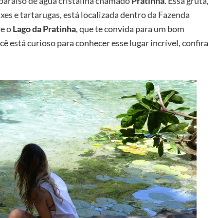
 paraíso de água cristalina chamado
Pratinha
. Essa gruta,
xes e tartarugas, está localizada dentro da Fazenda
e o
Lago da Pratinha
, que te convida para um bom
cê está curioso para conhecer esse lugar incrível, confira