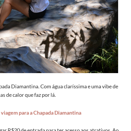
pada Diamantina. Com água claríssima e uma vibe de
ias de calor que faz por lá.
a viagem para a Chapada Diamantina
gar R$20 de entrada para ter acesso aos atrativos. Ao