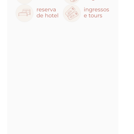
reserva
ingressos
de hotel
e tours