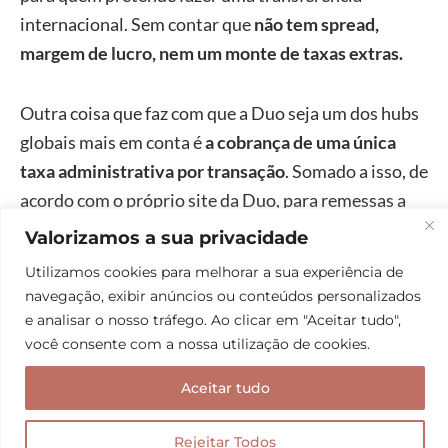
internacional. Sem contar que
não tem spread,
margem de lucro, nem um monte de taxas extras.
Outra coisa que faz com que a Duo seja um dos hubs
globais mais em conta é
a cobrança de uma única
taxa administrativa por transação
. Somado a isso, de
acordo com o próprio site da Duo, para remessas a
alíquota é de 0,38% no envio para terceiros e de 1,1%
Valorizamos a sua privacidade
para o mesmo titular.
Utilizamos cookies para melhorar a sua experiência de
navegação, exibir anúncios ou conteúdos personalizados
Caso prefira comprar papel moeda, o IOF é de 1,1%
e analisar o nosso tráfego. Ao clicar em "Aceitar tudo",
você consente com a nossa utilização de cookies.
para moeda estrangeira em espécie. Enquanto isso,
na opção de cartão pré-pago a alíquota é de 6,38%
Aceitar tudo
para operação de débito ou crédito. Como o
câmbio
cobrado é sempre o comercial (e não o turismo)
, já
Rejeitar Todos