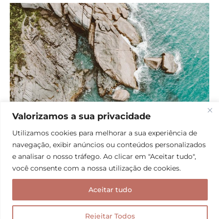
Valorizamos a sua privacidade
Utilizamos cookies para melhorar a sua experiência de
As piscinas naturais da Rosa Sul são imperdíveis!
navegação, exibir anúncios ou conteúdos personalizados
e analisar o nosso tráfego. Ao clicar em "Aceitar tudo",
você consente com a nossa utilização de cookies.
Vale conferir:
Meu roteiro de 2 dias em Imbituba,
indo muito além da Praia do Rosa! E não se esqueça
Aceitar tudo
de se inscrever no Canal =)
Rejeitar Todos