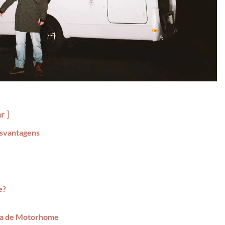
ar
esvantagens
e?
dia de Motorhome