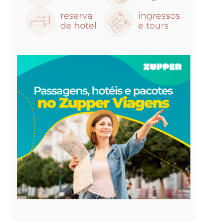
reserva
ingressos
de hotel
e tours