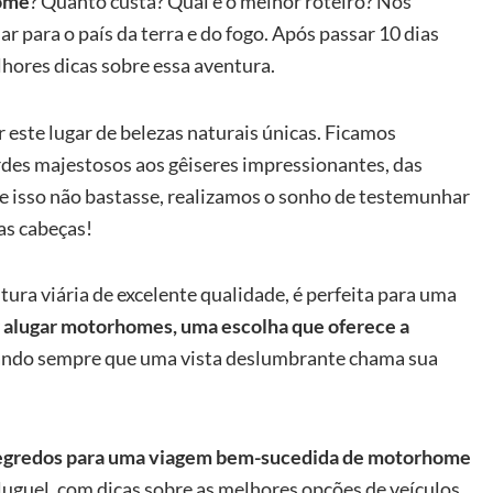
home
? Quanto custa? Qual é o melhor roteiro? Nós
 para o país da terra e do fogo. Após passar 10 dias
lhores dicas sobre essa aventura.
 este lugar de belezas naturais únicas. Ficamos
iordes majestosos aos gêiseres impressionantes, das
o se isso não bastasse, realizamos o sonho de testemunhar
as cabeças!
tura viária de excelente qualidade, é perfeita para uma
r alugar motorhomes, uma escolha que oferece a
rando sempre que uma vista deslumbrante chama sua
segredos para uma viagem bem-sucedida de motorhome
uguel, com dicas sobre as melhores opções de veículos,