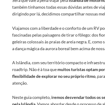
Será que vale a pena viajar pela
Islândia de motor
também tínhamos todas essas dúvidas antes de viajar
dirigindo por lá, decidimos compartilhar nossas me
Viajamos com a liberdade e o conforto de um RV por
fascinadas pelas paisagens de tirar o fôlego: dos f
geleiras colossais às praias de areia negra. E, com
a dança mágica da aurora boreal bem acima de noss
A Islândia, com seu território compacto e infraestru
roadtrip. Não é à toa que
muitos turistas optam po
flexibilidade de explorar no seu próprio ritmo
, pa
atenção.
Neste guia completo,
iremos desvendar todos os 
pela Islândia
. Vamos abordar desde o processo de al