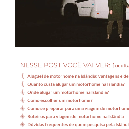
NESSE POST VOCÊ VAI VER:
ocult
Aluguel de motorhome na Islândia: vantagens e d
Quanto custa alugar um motorhome na Islândia?
Onde alugar um motorhome na Islândia?
Como escolher um motorhome?
Como se preparar para uma viagem de motorhom
Roteiros para viagem de motorhome na Islândia
Dúvidas frequentes de quem pesquisa pela Islân