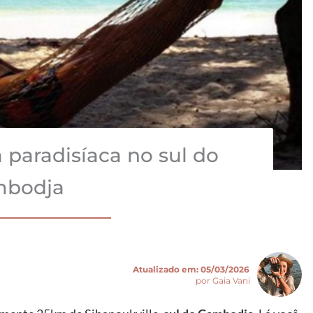
 paradisíaca no sul do
bodja
Atualizado em:
05/03/2026
por Gaia Vani