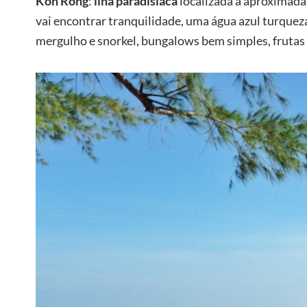
Koh Rong
:
ilha paradisíaca
localizada a aproximad
vai encontrar tranquilidade, uma água azul turqueza
mergulho e snorkel, bungalows bem simples, frutas t