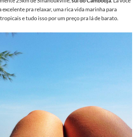
amente 25km de Sihanoukville,
sul do Cambodja
. Lá você
 excelente pra relaxar, uma rica vida marinha para
ropicais e tudo isso por um preço pra lá de barato.