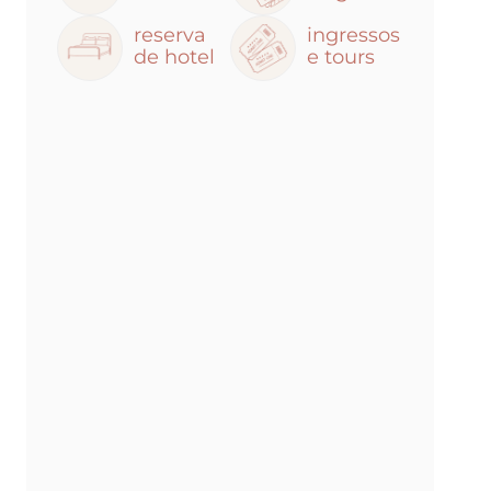
reserva
ingressos
de hotel
e tours