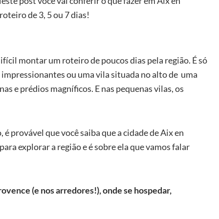
Neste post você vai conferir o que fazer em Aix en
oteiro de 3, 5 ou 7 dias!
fícil montar um roteiro de poucos dias pela região. É só
 impressionantes ou uma vila situada no alto de uma
nas e prédios magníficos. E nas pequenas vilas, os
, é provável que você saiba que a cidade de Aix en
ara explorar a região e é sobre ela que vamos falar
rovence (e nos arredores!), onde se hospedar,