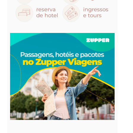
reserva
ingressos
de hotel
e tours