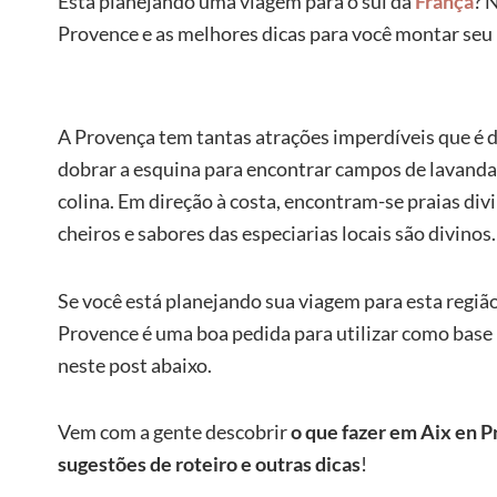
Está planejando uma viagem para o sul da
França
? 
Provence e as melhores dicas para você montar seu r
A Provença tem tantas atrações imperdíveis que é di
dobrar a esquina para encontrar campos de lavanda
colina. Em direção à costa, encontram-se praias divi
cheiros e sabores das especiarias locais são divinos.
Se você está planejando sua viagem para esta região
Provence é uma boa pedida para utilizar como base p
neste post abaixo.
Vem com a gente descobrir
o que fazer em Aix en P
sugestões de roteiro e outras dicas
!