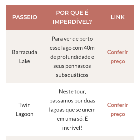
POR QUE É
PASSEIO
LINK
IMPERDÍVEL?
Para ver de perto
esse lago com 40m
Barracuda
Conferir
de profundidade e
Lake
preço
seus penhascos
subaquáticos
Neste tour,
passamos por duas
Twin
Conferir
lagoas que se unem
Lagoon
preço
em uma só. É
incrível!