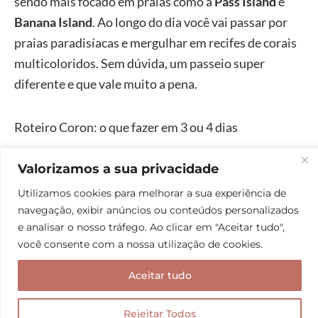
sendo mais focado em praias como a
Pass Island
e
Banana Island
. Ao longo do dia você vai passar por
praias paradisíacas e mergulhar em recifes de corais
multicoloridos. Sem dúvida, um passeio super
diferente e que vale muito a pena.
Roteiro Coron: o que fazer em 3 ou 4 dias
Mas como organizar tudo isso em um roteiro Coron?
Valorizamos a sua privacidade
Que tal conferir nosso roteiro para esse destino
Utilizamos cookies para melhorar a sua experiência de
clássico? Foram 3 dias sensacionais e você pode
navegação, exibir anúncios ou conteúdos personalizados
seguir como estão ou personalizar de acordo com
e analisar o nosso tráfego. Ao clicar em "Aceitar tudo",
suas preferências.
você consente com a nossa utilização de cookies.
Aceitar tudo
Dia 01
: Passeio de barco privativo pelo circuito do
tour A.
Rejeitar Todos