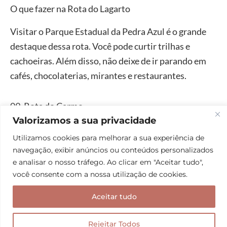
O que fazer na Rota do Lagarto
Visitar o Parque Estadual da Pedra Azul é o grande
destaque dessa rota. Você pode curtir trilhas e
cachoeiras. Além disso, não deixe de ir parando em
cafés, chocolaterias, mirantes e restaurantes.
09. Rota do Carmo
Valorizamos a sua privacidade
A Rota do Carmo está ganhando cada vez mais
Utilizamos cookies para melhorar a sua experiência de
destaque no turismo local, mas ainda mantém seu
navegação, exibir anúncios ou conteúdos personalizados
aspecto mais rural e “raiz” com seus tradicionais
e analisar o nosso tráfego. Ao clicar em "Aceitar tudo",
sítios e fazendas. Diferente da Rota do Lagarto, ela
você consente com a nossa utilização de cookies.
não tem um caminho certo a ser percorrido. As
Aceitar tudo
propriedades ficam mais dispersas na região.
Rejeitar Todos