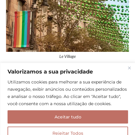
Le Village
Valorizamos a sua privacidade
Onde ficar em Montreal: melhores hotéis
Utilizamos cookies para melhorar a sua experiência de
Agora é hora de falarmos sobre os hotéis onde se
navegação, exibir anúncios ou conteúdos personalizados
hospedar em Montreal. Nesse guia, vamos
e analisar o nosso tráfego. Ao clicar em "Aceitar tudo",
apresentar as melhores alternativas, que vão
você consente com a nossa utilização de cookies.
atender a todos os estilos e orçamentos. Prepare-se
Aceitar tudo
para descobrir opções incríveis que tornarão sua
estadia uma experiência inesquecível!
Rejeitar Todos