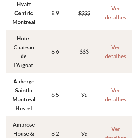
Hyatt
Ver
Centric
8.9
$$$$
detalhes
Montreal
Hotel
Chateau
Ver
8.6
$$$
de
detalhes
l’Argoat
Auberge
Saintlo
Ver
8.5
$$
Montréal
detalhes
Hostel
Ambrose
Ver
House &
8.2
$$
detalhes