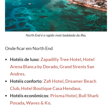
North End é a região mais badalada da ilha.
Onde ficar em North End
Hotéis de luxo
:
Zapadilly Tree Hotel
,
Hotel
Arena Blanca by Dorado
,
Grand Sirenis San
Andres
.
Hotéis conforto
:
Zafi Hotel
,
Dreamer Beach
Club
,
Hotel Boutique Casa Hendaus
.
Hotéis econômicos
:
Prixma Hotel
,
Bull Shark
Posada
,
Waves & Ko
.