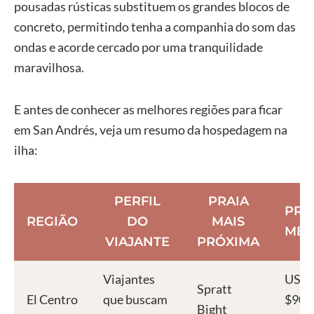
pousadas rústicas substituem os grandes blocos de
concreto, permitindo tenha a companhia do som das
ondas e acorde cercado por uma tranquilidade
maravilhosa.
E antes de conhecer as melhores regiões para ficar
em San Andrés, veja um resumo da hospedagem na
ilha:
PERFIL
PRAIA
PRE
REGIÃO
DO
MAIS
MÉD
VIAJANTE
PRÓXIMA
Viajantes
USD
Spratt
El Centro
que buscam
$90 a
Bight