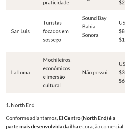
praticidade
$250
Sound Bay
Turistas
USD
Bahia
San Luis
focados em
$80 a
Sonora
sossego
$160
Mochileiros,
USD
econômicos
La Loma
Não possui
$30 a
e imersão
$60
cultural
1. North End
Conforme adiantamos,
El Centro (North End) é a
parte mais desenvolvida da ilha
e coração comercial