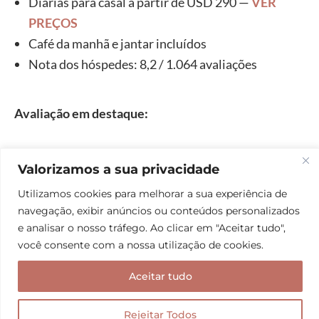
Diárias para casal a partir de USD 290 —
VER
PREÇOS
Café da manhã e jantar incluídos
Nota dos hóspedes: 8,2 / 1.064 avaliações
Avaliação em destaque:
“Funcionários gentis, amáveis e muito disponíveis para
Valorizamos a sua privacidade
tudo que precisamos. A praia é excelente, não tem melhor
Utilizamos cookies para melhorar a sua experiência de
localização. Dava pena de sair para comer fora, pois os
navegação, exibir anúncios ou conteúdos personalizados
pratos eram saborosos, muito bem preparados.”
Marcia
e analisar o nosso tráfego. Ao clicar em "Aceitar tudo",
em 22 de outubro de 2025.
você consente com a nossa utilização de cookies.
Aceitar tudo
Rejeitar Todos